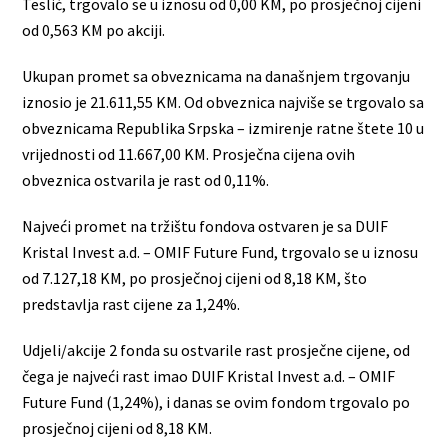
Teslić, trgovalo se u iznosu od 0,00 KM, po prosječnoj cijeni
od 0,563 KM po akciji.
Ukupan promet sa obveznicama na današnjem trgovanju
iznosio je 21.611,55 KM. Od obveznica najviše se trgovalo sa
obveznicama Republika Srpska – izmirenje ratne štete 10 u
vrijednosti od 11.667,00 KM. Prosječna cijena ovih
obveznica ostvarila je rast od 0,11%.
Najveći promet na tržištu fondova ostvaren je sa DUIF
Kristal Invest a.d. – OMIF Future Fund, trgovalo se u iznosu
od 7.127,18 KM, po prosječnoj cijeni od 8,18 KM, što
predstavlja rast cijene za 1,24%.
Udjeli/akcije 2 fonda su ostvarile rast prosječne cijene, od
čega je najveći rast imao DUIF Kristal Invest a.d. – OMIF
Future Fund (1,24%), i danas se ovim fondom trgovalo po
prosječnoj cijeni od 8,18 KM.