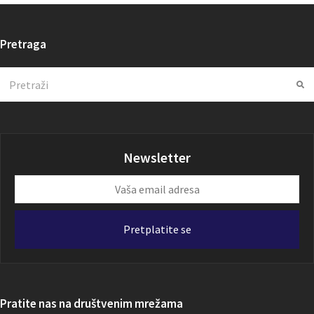
Pretraga
Search
Su
Newsletter
Vaša
email
adresa
Pretplatite se
Pratite nas na društvenim mrežama