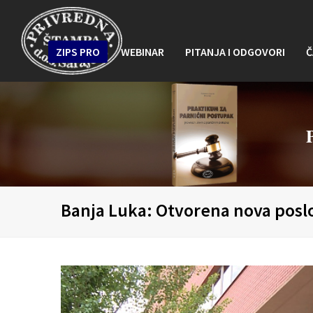
ZIPS PRO
WEBINAR
PITANJA I ODGOVORI
Č
Banja Luka: Otvorena nova posl