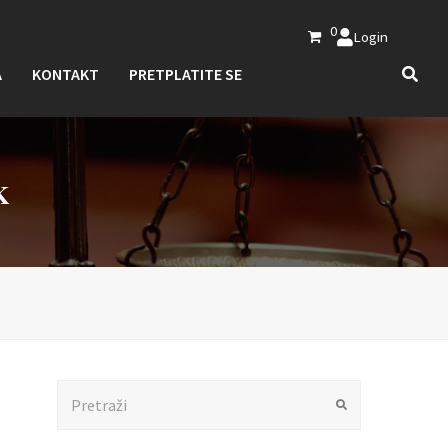
0
Login
A
KONTAKT
PRETPLATITE SE
K
Search
Submit