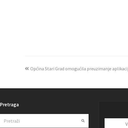
Općina Stari Grad omogućila preuzimanje aplikaci
Pretraga
Search
Submit
Vaša