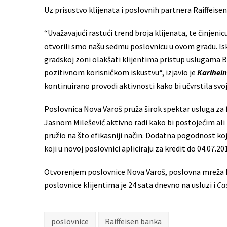
Uz prisustvo klijenata i poslovnih partnera Raiffeisen
“Uvažavajući rastući trend broja klijenata, te činjenic
otvorili smo našu sedmu poslovnicu u ovom gradu. Isk
gradskoj zoni olakšati klijentima pristup uslugama B
pozitivnom korisničkom iskustvu“, izjavio je
Karlhei
kontinuirano provodi aktivnosti kako bi učvrstila svoju
Poslovnica Nova Varoš pruža širok spektar usluga za f
Jasnom Milešević aktivno radi kako bi postojećim ali
pružio na što efikasniji način. Dodatna pogodnost koja 
koji u novoj poslovnici apliciraju za kredit do 04.07.2
Otvorenjem poslovnice Nova Varoš, poslovna mreža Rai
poslovnice klijentima je 24 sata dnevno na usluzi i
Ca
poslovnice
Raiffeisen banka