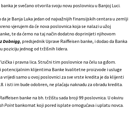
 banka je svečano otvorila svoju novu poslovnicu u Banjoj Luci.
u da je Banja Luka jedan od najvažnijih finansijskih centara u zemlji
reno vjerujem da će nova poslovnica koja se nalazi u užoj
anke, te da ćemo na taj način dodatno doprinijeti njihovom
nz Dobnigg
, predsjednik Uprave Raiffeisen banke, i dodao da Banka
 poziciju jednog od tržišnih lidera.
izička i pravna lica. Stručni tim poslovnice na čelu sa gđom.
 i potencijalnim klijentima Banke kvalitetne proizvode i usluge
vrijedi samo u ovoj poslovnici za sve vrste kredita je da klijenti
018. i isti im bude odobren, ne plaćaju naknadu za obradu kredita.
ffeisen banke na bh. tržištu sada broji 99 poslovnica. U okviru
sh Point
bankomat koji pored isplate omogućava i uplatu novca.