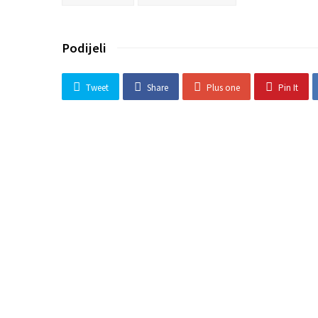
Podijeli
Tweet
Share
Plus one
Pin It