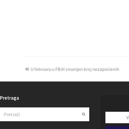
U februaru u FBiH smanjen broj nezaposlenih
Pretraga
Search
Submit
Vaša
email