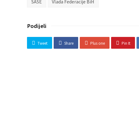
SASE
Vlada Federacije BiH
Podijeli
Tweet
Share
Plus one
Pin It