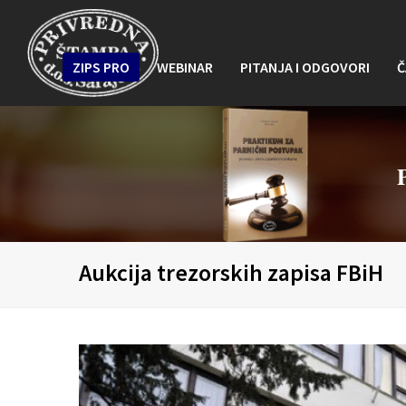
ZIPS PRO
WEBINAR
PITANJA I ODGOVORI
Č
Aukcija trezorskih zapisa FBiH