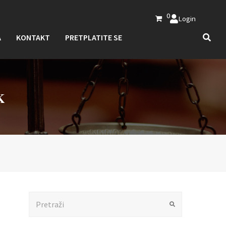
0
Login
A
KONTAKT
PRETPLATITE SE
K
Search
Submit