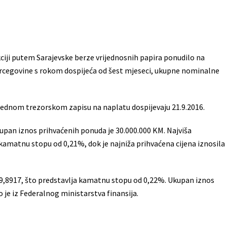
kciji putem Sarajevske berze vrijednosnih papira ponudilo na
Hercegovine s rokom dospijeća od šest mjeseci, ukupne nominalne
 jednom trezorskom zapisu na naplatu dospijevaju 21.9.2016.
kupan iznos prihvaćenih ponuda je 30.000.000 KM. Najviša
a kamatnu stopu od 0,21%, dok je najniža prihvaćena cijena iznosila
99,8917, što predstavlja kamatnu stopu od 0,22%. Ukupan iznos
 je iz Federalnog ministarstva finansija.