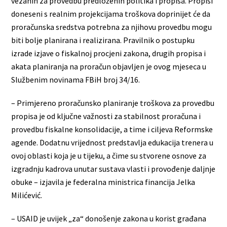
vezanih za provedbu predloženih politika i propisa. Propisi
doneseni s realnim projekcijama troškova doprinijet će da
proračunska sredstva potrebna za njihovu provedbu mogu
biti bolje planirana i realizirana. Pravilnik o postupku
izrade izjave o fiskalnoj procjeni zakona, drugih propisa i
akata planiranja na proračun objavljen je ovog mjeseca u
Službenim novinama FBiH broj 34/16.
– Primjereno proračunsko planiranje troškova za provedbu
propisa je od ključne važnosti za stabilnost proračuna i
provedbu fiskalne konsolidacije, a time i ciljeva Reformske
agende. Dodatnu vrijednost predstavlja edukacija trenera u
ovoj oblasti koja je u tijeku, a čime su stvorene osnove za
izgradnju kadrova unutar sustava vlasti i provođenje daljnje
obuke – izjavila je federalna ministrica financija Jelka
Milićević.
– USAID je uvijek „za“ donošenje zakona u korist građana