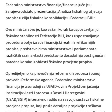
Federalno ministarstvo finansija/financija juče je u
Sarajevu održalo prezentaciju „Analiza fiskalnog utjecaja
propisa u cilju fiskalne konsolidacije u Federaciji BiH“.
Ovo ministarstvo je, kao važan korak ka uspostavljanju
fiskalne stabilnosti Federacije BiH, kroz uspostavljanje
procedura bolje izrade financijski realnih i efikasnijih
propisa, predstavnicima ministarstava i parlamenata
različitih razina vlasti predstavilo dosadašnja postignuća i
naredne korake u oblasti fiskalne procjene propisa.
Opredijeljeno ka provođenju reformskih procesa i punoj
provedbi Reformske agende, Federalno ministarstvo
financija je u suradnji sa USAID-ovim Projektom jačanja
institucija vlasti i procesa u Bosni i Hercegovini
(USAD/SGIP) intenzivno radilo na razvoju sustava fiskalne
procjene propisa, koji pruža detaljne projekcije troškova