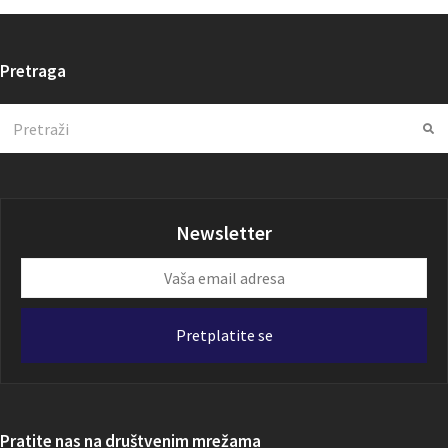
Pretraga
Search
Su
Newsletter
Vaša
email
adresa
Pretplatite se
Pratite nas na društvenim mrežama