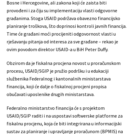
Bosne i Hercegovine, ali zakona koji će zaista biti
provođeni i za čiju su implementaciju vlasti odgovorne
građanima. Stoga USAID podržava obavezno financijsko
planiranje troškova, što doprinosi kontroli javnih financija.
Time će građani moći procijeniti odgovornost vlasti u
rješavanju pitanja od interesa za sve građane – rekao je
ovim povodom direktor USAID-a u BiH Peter Duffy.
Obzirom da je fiskalna procjena novost u proračunskom
procesu, USAID/SGIP je pružio podršku i u edukaciji
službenika Federalnog i kantonalnih ministarstava
financija, koji će dalje o fiskalnoj procjeni propisa
obučavati uposlenike drugih ministarstava.
Federalno ministarstvo financija će s projektom
USAID/SGIP raditi i na uspostavi softwerske platforme za
fiskalnu procjenu, koja će biti integrirana u informacijski
sustav za planiranje i upravljanje proračunom (BPMIS) na