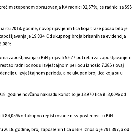
a trećim stepenom obrazovanja KV radnici 32,67%, te radnici sa SSS
rtu 2018. godine, novoprijavljenih lica koja traže posao bilo je
i zapošljavanja je 19.834. Od ukupnog broja brisanih sa evidencija
63,08%.
ama zapošljavanja u BiH prijavili 5.677 potreba za zapošljavanjem
 prestao radni odnos u izvještajnom periodu iznosio 7.285 ( ovaj
dencije u izvještajnom periodu, a ne ukupan broj lica koja su u
8. godine novčanu naknadu koristilo je 13.970 lica ili 3,00% od
a ili 84,05% od ukupno registrovane nezaposlenosti u BiH.
 2018. godine, broj zaposlenih lica u BiH iznosio je 791.397, a od