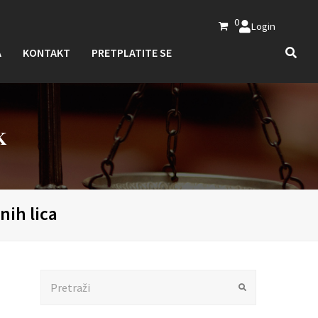
0
Login
A
KONTAKT
PRETPLATITE SE
K
nih lica
Search
Submit