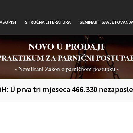
ASOPISI
STRUČNA LITERATURA
SEMINARI I SAVJETOVANJ
NOVO U PRODAJI
PRAKTIKUM ZA PARNIČNI POSTUPA
- Novelirani Zakon o parničnom postupku -
BiH: U prva tri mjeseca 466.330 nezaposle