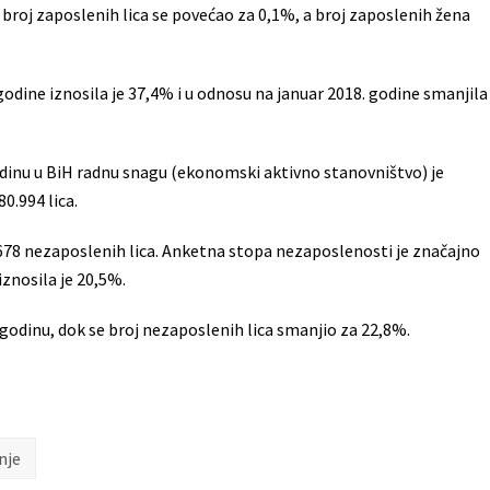
 broj zaposlenih lica se povećao za 0,1%, a broj zaposlenih žena
odine iznosila je 37,4% i u odnosu na januar 2018. godine smanjila
dinu u BiH radnu snagu (ekonomski aktivno stanovništvo) je
80.994 lica.
0.678 nezaposlenih lica. Anketna stopa nezaposlenosti je značajno
iznosila je 20,5%.
. godinu, dok se broj nezaposlenih lica smanjio za 22,8%.
nje