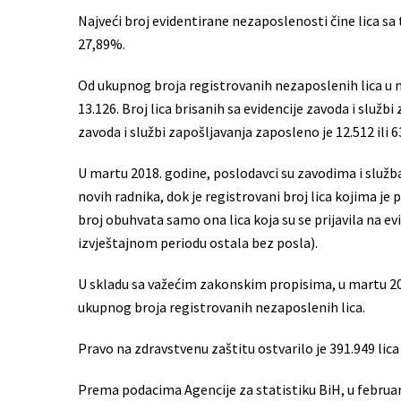
Najveći broj evidentirane nezaposlenosti čine lica s
27,89%.
Od ukupnog broja registrovanih nezaposlenih lica u ma
13.126. Broj lica brisanih sa evidencije zavoda i služb
zavoda i službi zapošljavanja zaposleno je 12.512 ili 
U martu 2018. godine, poslodavci su zavodima i služb
novih radnika, dok je registrovani broj lica kojima je
broj obuhvata samo ona lica koja su se prijavila na evi
izvještajnom periodu ostala bez posla).
U skladu sa važećim zakonskim propisima, u martu 201
ukupnog broja registrovanih nezaposlenih lica.
Pravo na zdravstvenu zaštitu ostvarilo je 391.949 lic
Prema podacima Agencije za statistiku BiH, u februaru