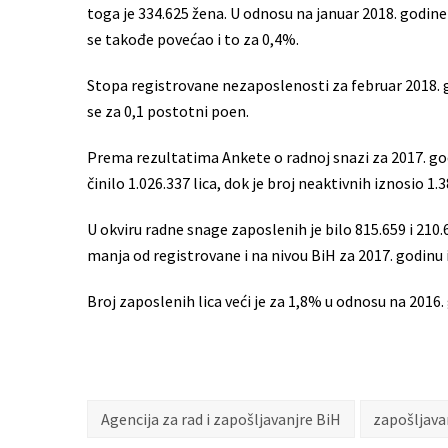
toga je 334.625 žena. U odnosu na januar 2018. godine
se takođe povećao i to za 0,4%.
Stopa registrovane nezaposlenosti za februar 2018. g
se za 0,1 postotni poen.
Prema rezultatima Ankete o radnoj snazi za 2017. go
činilo 1.026.337 lica, dok je broj neaktivnih iznosio 1.3
U okviru radne snage zaposlenih je bilo 815.659 i 21
manja od registrovane i na nivou BiH za 2017. godinu 
Broj zaposlenih lica veći je za 1,8% u odnosu na 2016
Agencija za rad i zapošljavanjre BiH
zapošljava