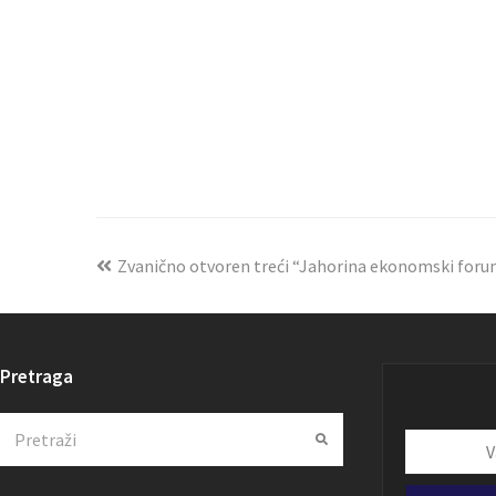
Zvanično otvoren treći “Jahorina ekonomski for
Pretraga
Search
Submit
Vaša
email