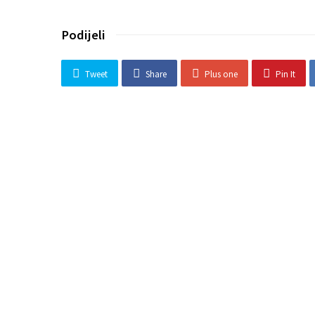
Podijeli
Tweet
Share
Plus one
Pin It