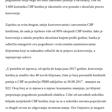
pogodnosti bolje nego što nudi zakonsko rješenje u Hrvatskoj, više od
3.600 korisnika CHF kredita je iskoristilo ovu ponudu i okončalo proces
konverzije.
Zajedno sa svim drugim, ranije konvertovanim i zatvorenim CHF
kreditima, do sada je riješeno više od 90% ukupnih CHF kredita. Iako je
konverzija u smislu projekta okončana krajem prošle godine, banka je
odlučila omogućiti ovu pogodnost i svim ostalim zainteresovanim
klijentima koji su naknadno odlučili da se prijave za konverziju, a
ispunjavaju uslove.
„U protekla tri mjeseca, od aprila do kraja juna 2017.godine, konverziju
kredita je uradilo oko 40 novih klijenata, čime je broj preostalih kreditnih
partija u CHF na području FBIH zaključno sa 30.06.2017. smanjen na
922. Ovaj broj se iz mjeseca u mjesec konstantno smanjuje, jer klijenti
prepoznaju pogodnosti ponuđenih olakšica. Cifre od navodnih nekoliko
hiljada neriješenih CHF kredita, koje su se u nekoliko navrata pojavljivale
iz drugih izvora ne odgovaraju stvarnom stanju. Ove činjenice je moguće