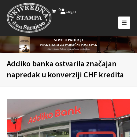
0
Login
NOVO U PRODAJI
PRAKTIKUM ZA PARNIČNI POSTUPAK
- Novelirani Zakon o parničnom postupku -
Addiko banka ostvarila značajan
napredak u konverziji CHF kredita