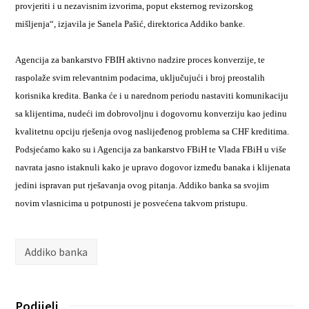
provjeriti i u nezavisnim izvorima, poput eksternog revizorskog
mišljenja“, izjavila je Sanela Pašić, direktorica Addiko banke.
Agencija za bankarstvo FBIH aktivno nadzire proces konverzije, te
raspolaže svim relevantnim podacima, uključujući i broj preostalih
korisnika kredita. Banka će i u narednom periodu nastaviti komunikaciju
sa klijentima, nudeći im dobrovoljnu i dogovornu konverziju kao jedinu
kvalitetnu opciju rješenja ovog naslijeđenog problema sa CHF kreditima.
Podsjećamo kako su i Agencija za bankarstvo FBiH te Vlada FBiH u više
navrata jasno istaknuli kako je upravo dogovor između banaka i klijenata
jedini ispravan put rješavanja ovog pitanja. Addiko banka sa svojim
novim vlasnicima u potpunosti je posvećena takvom pristupu.
Addiko banka
Podijeli