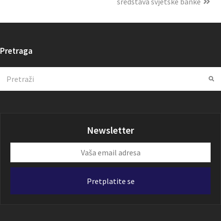
sredstava svjetske banke
Pretraga
Search
Su
Newsletter
Vaša
email
adresa
Pretplatite se