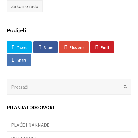
Zakon o radu
Podijeli
Tweet
Share
Plus one
Pin It
Share
Search
Submit
PITANJA I ODGOVORI
PLAĆE I NAKNADE