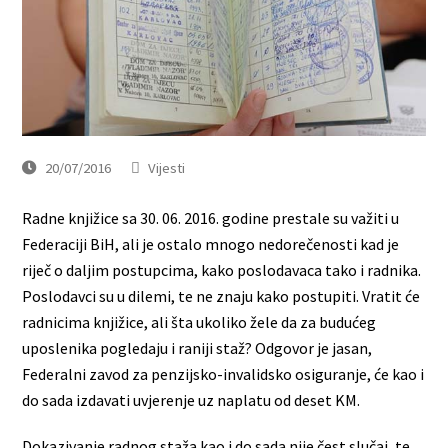
20/07/2016
Vijesti
Radne knjižice sa 30. 06. 2016. godine prestale su važiti u
Federaciji BiH, ali je ostalo mnogo nedorečenosti kad je
riječ o daljim postupcima, kako poslodavaca tako i radnika.
Poslodavci su u dilemi, te ne znaju kako postupiti. Vratit će
radnicima knjižice, ali šta ukoliko žele da za budućeg
uposlenika pogledaju i raniji staž? Odgovor je jasan,
Federalni zavod za penzijsko-invalidsko osiguranje, će kao i
do sada izdavati uvjerenje uz naplatu od deset KM.
Dokazivanje radnog staža kao i do sada nije čest slučaj, te