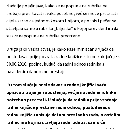
Nadalje pojašnjava, kako se nepopunjene rubrike ne
trebaju precrtavati svaka posebno, već se može precrtati
cijela stranica jednom kosom linijom, a potpis i pečat se
stavljaju samo u rubriku „bilješke” u kojoj se evidentira da
su sve nepopunjene rubrike precrtane.
Druga jako važna stvar, je kako kaže ministar Drljača da
poslodavac prije povrata radne knjižice istu ne zaključuje s
30.06.2016. godine, budući da radni odnos radnika s
navedenim danom ne prestaje.
“U tom slučaju poslodavac u radnoj knjižici neće
upisivati trajanje zaposlenja, već je navedene rubrike
potrebno precrtati. U slučaju da radniku prije vraćanja
radne knjižice prestane radni odnos, poslodavac u
radnu knjižicu upisuje datum prestanka rada, a ostalim
radnicima koji nastavljaju radni odnos, samo će