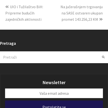
UIO i Tužilaštvo BiH:
Na jučerašnjem trgovanju
Pripreme budućih
na SASE ostvaren ukupan
zajedničkih aktivnosti
promet 143.256,23 KM
Pretraga
Search
Su
Newsletter
Vaša
email
adresa
Pretplatite se