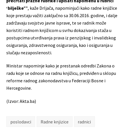
precrtati prazne rubrike i upisati napomenu u rubrici
‘bilješke'”
, kaže Drljača, napominjući kako radne knjižice
koje prestaju važiti zaključno sa 30.06.2016. godine, i dalje
zadržavaju svojstvo javne isprave, te se radnik može
koristiti radnom knjižicom u svrhu dokazivanja staža u
postupcima utvrđivanja prava iz penzijskog i invalidskog
osiguranja, zdravstvenog osiguranja, kao i osiguranja u
slučaju nezaposlenosti.
Ministar napominje kako je prestanak odredbi Zakona o
radu koje se odnose na radnu knjižicu, predviđen u sklopu
reforme radnog zakonodavstva u Federaciji Bosne i
Hercegovine.
(Izvor: Akta.ba)
poslodavci
Radne knjizice
radnici