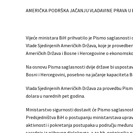
AMERIČKA PODRŠKA JAČANJU VLADAVINE PRAVA U 
Vijeće ministara BiH prihvatilo je Pismo saglasnosti
Vlade Sjedinjenih Američkih Država, koje je provedb
Američkih Država i Bosne i Hercegovine o ekonomskoj
Na osnovu Pisma saglasnosti dvije države bi uspostavi
Bosni i Hercegovini, posebno na jačanje kapaciteta Bi
Vlada Sjedinjenih Američkih Država za provedbu Pism
dolara u narednih pet godina.
Ministarstvo sigurnosti dostavit će Pismo saglasnost
Predsjedništva BiH o postupanju ministarstava upravn
aktivnosti i pokretanja postupaka u području međuna
saradnje iz njihovog djelokruga, a za bh. potpisnika p