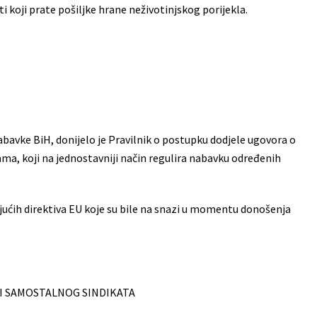
i koji prate pošiljke hrane neživotinjskog porijekla.
nabavke BiH, donijelo je Pravilnik o postupku dodjele ugovora o
ma, koji na jednostavniji način regulira nabavku određenih
ajućih direktiva EU koje su bile na snazi u momentu donošenja
I SAMOSTALNOG SINDIKATA