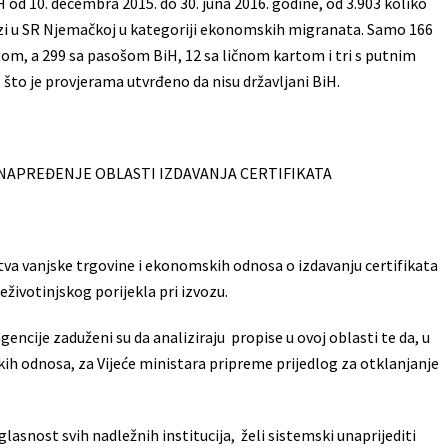
 od 10. decembra 2015. do 30. juna 2016. godine, od 3.903 koliko
azi u SR Njemačkoj u kategoriji ekonomskih migranata. Samo 166
om, a 299 sa pasošom BiH, 12 sa ličnom kartom i tri s putnim
što je provjerama utvrđeno da nisu državljani BiH.
UNAPREĐENJE OBLASTI IZDAVANJA CERTIFIKATA
stva vanjske trgovine i ekonomskih odnosa o izdavanju certifikata
eživotinjskog porijekla pri izvozu.
encije zaduženi su da analiziraju propise u ovoj oblasti te da, u
ih odnosa, za Vijeće ministara pripreme prijedlog za otklanjanje
aglasnost svih nadležnih institucija, želi sistemski unaprijediti