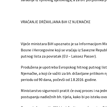
VRAĆANJE DRŽAVLJANA BiH IZ NJEMAČKE
Vijeće ministara BiH upoznato je sa Informacijom Min
Bosne i Hercegovine koji se vraćaju iz Savezne Repu
putnog lista za povratak (EU – Laissez Passer).
Produžena je upotreba Evropskog hitnog putnog lista 
Njemačke, a koji će važiti za bh. državljane priliko
periodu od 90 dana, počevši od 1.8.2016. godine.
Ministarstvo sigurnosti pratit će ovaj proces i na jed
postupanju nadležnih bh. tijela, kako bi po isteku ov