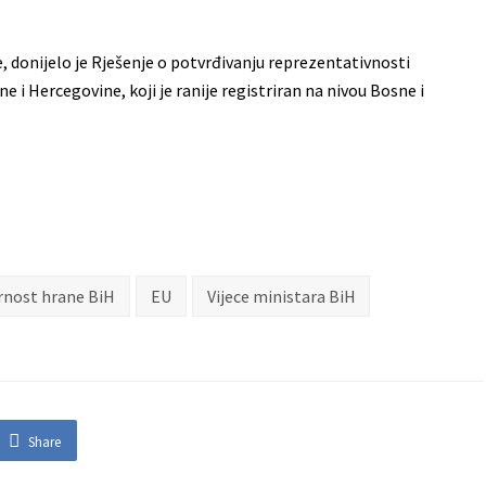
e, donijelo je Rješenje o potvrđivanju reprezentativnosti
 i Hercegovine, koji je ranije registriran na nivou Bosne i
urnost hrane BiH
EU
Vijece ministara BiH
Share