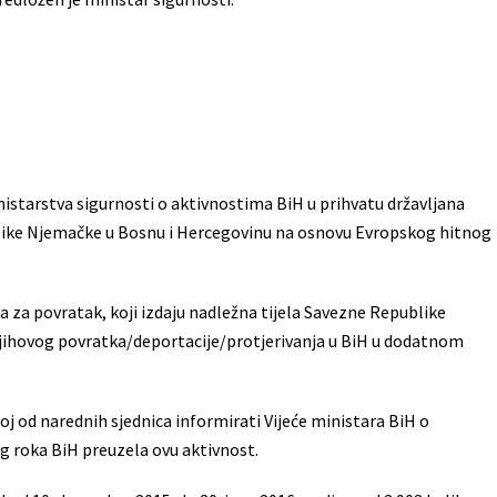
istarstva sigurnosti o aktivnostima BiH u prihvatu državljana
blike Njemačke u Bosnu i Hercegovinu na osnovu Evropskog hitnog
za povratak, koji izdaju nadležna tijela Savezne Republike
m njihovog povratka/deportacije/protjerivanja u BiH u dodatnom
noj od narednih sjednica informirati Vijeće ministara BiH o
og roka BiH preuzela ovu aktivnost.