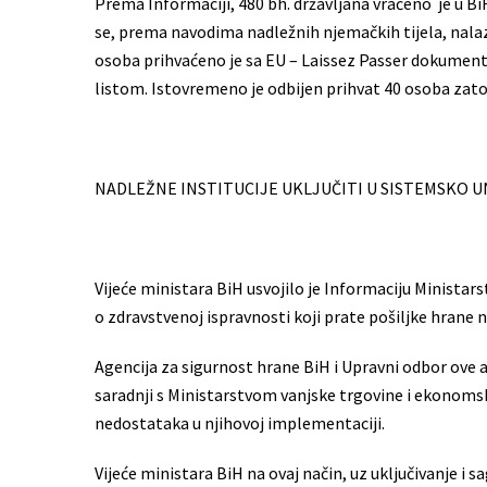
Prema Informaciji, 480 bh. državljana vraćeno je u BiH
se, prema navodima nadležnih njemačkih tijela, nal
osoba prihvaćeno je sa EU – Laissez Passer dokument
listom. Istovremeno je odbijen prihvat 40 osoba zato 
NADLEŽNE INSTITUCIJE UKLJUČITI U SISTEMSKO 
Vijeće ministara BiH usvojilo je Informaciju Ministar
o zdravstvenoj ispravnosti koji prate pošiljke hrane n
Agencija za sigurnost hrane BiH i Upravni odbor ove ag
saradnji s Ministarstvom vanjske trgovine i ekonomsk
nedostataka u njihovoj implementaciji.
Vijeće ministara BiH na ovaj način, uz uključivanje i s