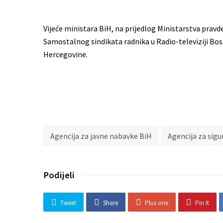
Vijeće ministara BiH, na prijedlog Ministarstva pravd
Samostalnog sindikata radnika u Radio-televiziji Bosne
Hercegovine.
Agencija za javne nabavke BiH
Agencija za sig
Podijeli
Tweet
Share
Plus one
Pin It