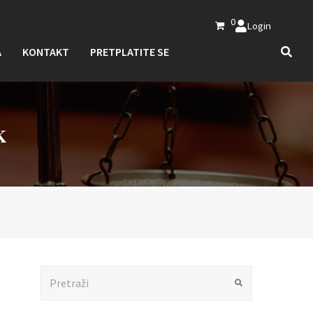
0
Login
A
KONTAKT
PRETPLATITE SE
K
Search
Submit