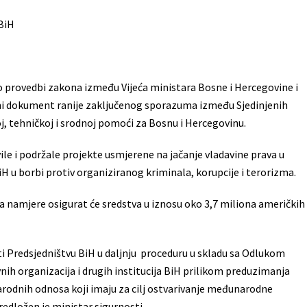
BiH
 o provedbi zakona između Vijeća ministara Bosne i Hercegovine i
eni dokument ranije zaključenog sporazuma između Sjedinjenih
, tehničkoj i srodnoj pomoći za Bosnu i Hercegovinu.
le i podržale projekte usmjerene na jačanje vladavine prava u
H u borbi protiv organiziranog kriminala, korupcije i terorizma.
a namjere osigurat će sredstva u iznosu oko 3,7 miliona američkih
i Predsjedništvu BiH u daljnju proceduru u skladu sa Odlukom
ih organizacija i drugih institucija BiH prilikom preduzimanja
rodnih odnosa koji imaju za cilj ostvarivanje međunarodne
redložen je ministar sigurnosti.