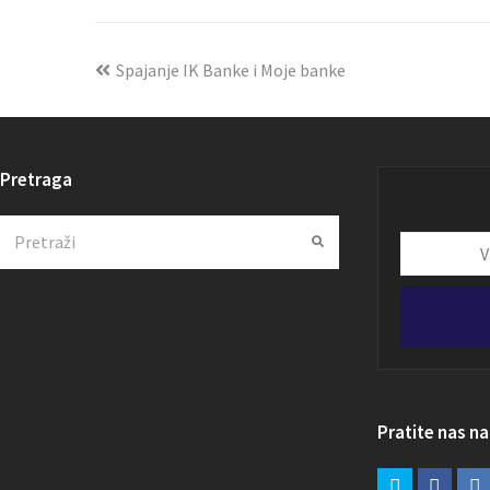
Spajanje IK Banke i Moje banke
Pretraga
Search
Submit
Vaša
email
adresa
Pratite nas n