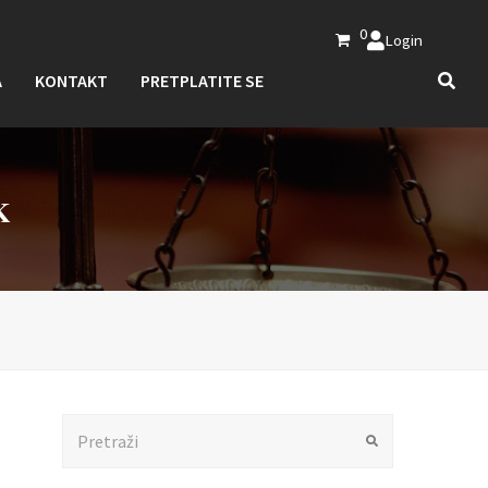
0
Login
A
KONTAKT
PRETPLATITE SE
K
Search
Submit