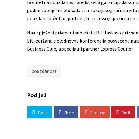
Bonitetna pouzdanost predstavlja garanciju da kompan
godini zabilježiti blokadu transakcijskog računa vrlo 
pouzdan i poželjan partner, te jača svoju poziciju n
Najuspješniji privredni subjekti u BiH laskavo prizn
biti održana cjelodnevna konferencija posvećena najpoz
Business Club, a specijalni partner Express Courier.
pouzdanost
Podijeli
Tweet
Share
Plus one
Pin It