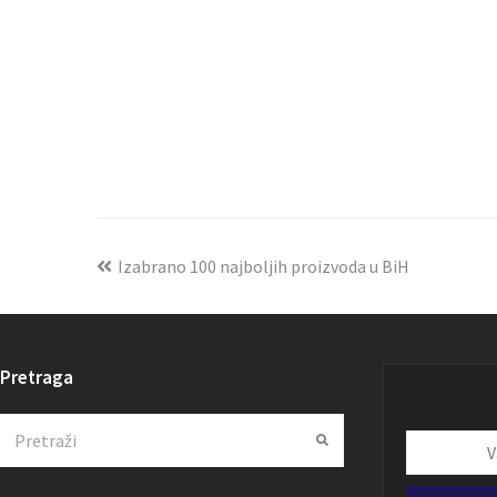
Izabrano 100 najboljih proizvoda u BiH
Pretraga
Search
Submit
Vaša
email