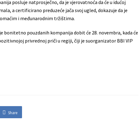
ija posluje natprosječno, da je vjerovatnoća da će u idućoj
mala, a certificirano preduzeće jača svoj ugled, dokazuje da je
a domaćim i međunarodnim tržištima.
anje bonitetno pouzdanih kompanija dobit će 28. novembra, kada će
itivnojoj privrednoj priči u regiji, čiji je suorganizator BBI VIP
Share