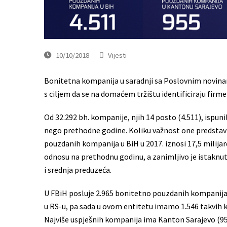
10/10/2018
Vijesti
Bonitetna kompanija u saradnji sa Poslovnim novin
s ciljem da se na domaćem tržištu identificiraju firm
Od 32.292 bh. kompanije, njih 14 posto (4.511), ispuni
nego prethodne godine. Koliku važnost one predstavl
pouzdanih kompanija u BiH u 2017. iznosi 17,5 milijar
odnosu na prethodnu godinu, a zanimljivo je istakn
i srednja preduzeća.
U FBiH posluje 2.965 bonitetno pouzdanih kompanija, dok
u RS-u, pa sada u ovom entitetu imamo 1.546 takvih k
Najviše uspješnih kompanija ima Kanton Sarajevo (955)