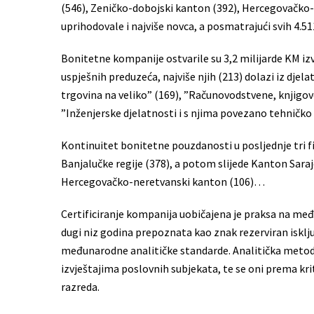
(546), Zeničko-dobojski kanton (392), Hercegovačko-
uprihodovale i najviše novca, a posmatrajući svih 4.5
Bonitetne kompanije ostvarile su 3,2 milijarde KM izvo
uspješnih preduzeća, najviše njih (213) dolazi iz djel
trgovina na veliko” (169), ”Računovodstvene, knjigovo
”Inženjerske djelatnosti i s njima povezano tehničk
Kontinuitet bonitetne pouzdanosti u posljednje tri fi
Banjalučke regije (378), a potom slijede Kanton Sara
Hercegovačko-neretvanski kanton (106)…
Certificiranje kompanija uobičajena je praksa na me
dugi niz godina prepoznata kao znak rezerviran isklj
međunarodne analitičke standarde. Analitička metoda
izvještajima poslovnih subjekata, te se oni prema krit
razreda.