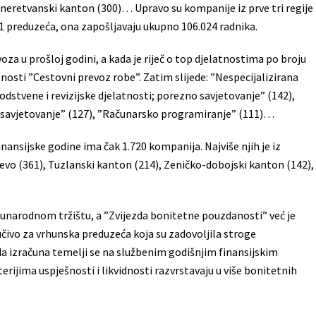
neretvanski kanton (300)… Upravo su kompanije iz prve tri regije
11 preduzeća, ona zapošljavaju ukupno 106.024 radnika.
za u prošloj godini, a kada je riječ o top djelatnostima po broju
atnosti ”Cestovni prevoz robe”. Zatim slijede: ”Nespecijalizirana
dstvene i revizijske djelatnosti; porezno savjetovanje” (142),
o savjetovanje” (127), ”Računarsko programiranje” (111)…
nansijske godine ima čak 1.720 kompanija. Najviše njih je iz
jevo (361), Tuzlanski kanton (214), Zeničko-dobojski kanton (142),
đunarodnom tržištu, a ”Zvijezda bonitetne pouzdanosti” već je
učivo za vrhunska preduzeća koja su zadovoljila stroge
 izračuna temelji se na službenim godišnjim finansijskim
erijima uspješnosti i likvidnosti razvrstavaju u više bonitetnih