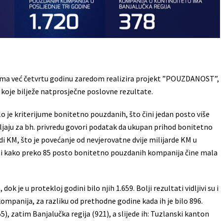
ama već četvrtu godinu zaredom realizira projekt ”POUZDANOST”,
e koje bilježe natprosječne poslovne rezultate.
lo je kriterijume bonitetno pouzdanih, što čini jedan posto više
jaju za bh. privredu govori podatak da ukupan prihod bonitetno
di KM, što je povećanje od nevjerovatne dvije milijarde KM u
uti kako preko 85 posto bonitetno pouzdanih kompanija čine mala
 je u protekloj godini bilo njih 1.659. Bolji rezultati vidljivi su i
ompanija, za razliku od prethodne godine kada ih je bilo 896.
, zatim Banjalučka regija (921), a slijede ih: Tuzlanski kanton