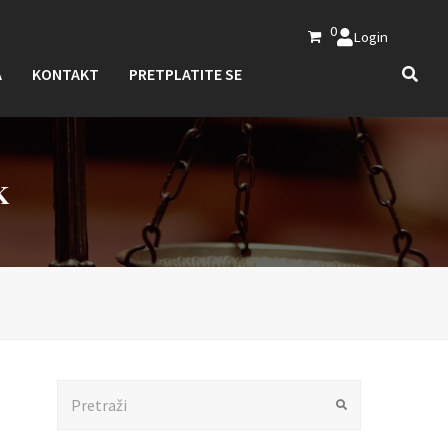
0
Login
A
KONTAKT
PRETPLATITE SE
K
Search
Submit