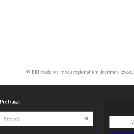
BiH može biti među regionalnim liderima u izvozu
Pretraga
Search
Submit
Vaša
email