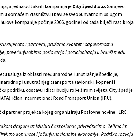
anja, a jedna od takvih kompanija je
City šped d.o.o.
Sarajevo.
tnom u domaćem vlasništvu i bavi se sveobuhvatnom uslugom
ehu ove kompanije počinje 2006. godine i od tada bilježi rast broja
u klijenata i partnera, pružamo kvalitet i odgovornost u
nije, povećanju obima poslovanja i pozicioniranju u branši među
eda.
tu usluga iz oblasti međunarodne i unutrašnje špedicije,
unarodnog i unutrašnjeg transporta (avionski, kopneni i
u podršku, dostavu i distribuciju robe širom svijeta. City šped je
ATA) i član International Road Transport Union (IRU).
ički partner projekta kojeg organiziraju Poslovne novine i LRC.
svakom drugom smislu biti čvrst oslonac privrednicima. Želimo im
indirektno doprinose i jačanju nacionalne ekonomije. Podrška razvoju