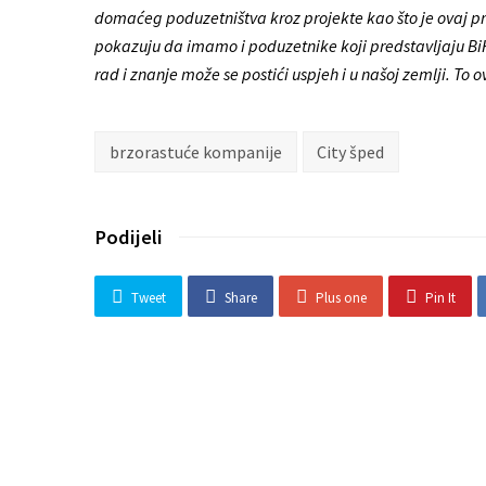
domaćeg poduzetništva kroz projekte kao što je ovaj p
pokazuju da imamo i poduzetnike koji predstavljaju BiH 
rad i znanje može se postići uspjeh i u našoj zemlji. To 
brzorastuće kompanije
City šped
Podijeli
Tweet
Share
Plus one
Pin It