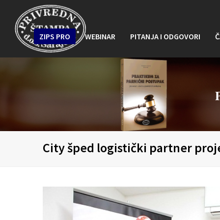
ZIPS PRO
WEBINAR
PITANJA I ODGOVORI
Č
City šped logistički partner pr