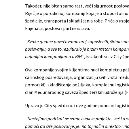
Također, nije bitan samo rast, već i sigurnost poslov
Riječ je o porodičnoj kompaniji koja je u stoposto
špedicije, transporta i skladištenja robe. Priča o uspj
klijenata, poslova i partnerstava.
‘’Svake godine povećavamo broj zaposlenih, širimo mrež
poslovanju, a sve to rezultiralo je brzim rastom kompa
najboljim kompanijama u BiH’’
, istaknuli su iz City šp
Ova kompanija svojim klijentima nudi kompletnu pale
carinskog posredovanja, organizaciju svih vrsta međ
pomorski), skladištenje pošiljaka, kompletnu logističk
član Međunarodnog saveza špediterskih udruženja (FI
Upravo je City šped d.o.o. i ove godine ponosni logist
‘’Nastojimo podržati ne samo ovakve projekte, već i u 
pomoći da šire poslovanje, jer na taj način direktno i 