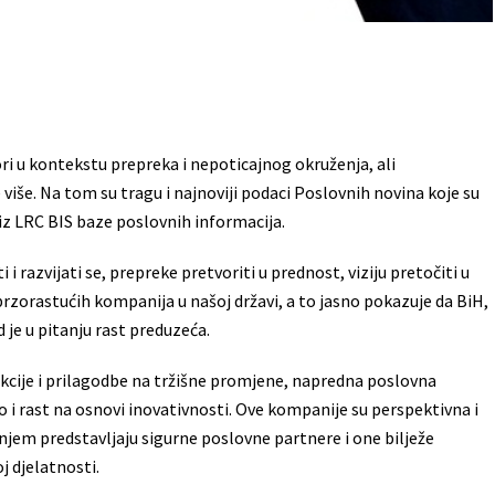
ri u kontekstu prepreka i nepoticajnog okruženja, ali
više. Na tom su tragu i najnoviji podaci Poslovnih novina koje su
iz LRC BIS baze poslovnih informacija.
 razvijati se, prepreke pretvoriti u prednost, viziju pretočiti u
 brzorastućih kompanija u našoj državi, a to jasno pokazuje da BiH,
je u pitanju rast preduzeća.
cije i prilagodbe na tržišne promjene, napredna poslovna
ao i rast na osnovi inovativnosti. Ove kompanije su perspektivna i
em predstavljaju sigurne poslovne partnere i one bilježe
j djelatnosti.