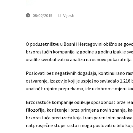
08/02/2019
Vijesti
O poduzetništvu u Bosni i Hercegovini obično se govo
brzorastućih kompanija iz godine u godinu ipak je sve 
uradile sveobuhvatnu analizu na osnovu pokazatelja 
Poslovati bez negativnih događaja, kontinuirano rasti i
ostvarenje, izazov je koji je uspješno savladalo 1.216
unatoč brojnim preprekama, ide u dobrom smjeru kad 
Brzorastuće kompanije odlikuje sposobnost brze reak
filozofija, korištenje i brza primjena novih znanja, k
brzorastuća preduzeća koja transparentnim poslovanj
natprosječne stope rasta i mogu poslovati u bilo kojo