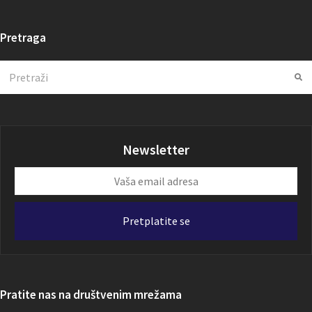
Pretraga
Search
Su
Newsletter
Vaša
email
adresa
Pretplatite se
Pratite nas na društvenim mrežama