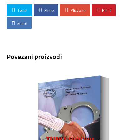
Tweet
Share
Plus one
Pin It
Share
Povezani proizvodi