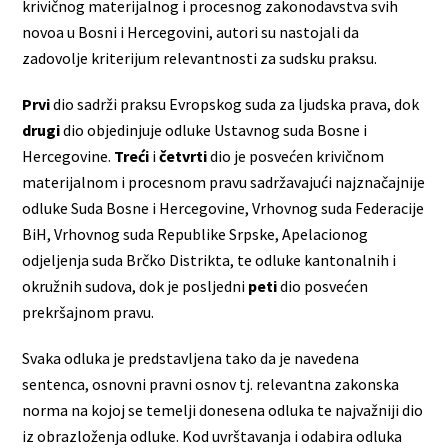
krivičnog materijalnog i procesnog zakonodavstva svih
novoa u Bosni i Hercegovini, autori su nastojali da
zadovolje kriterijum relevantnosti za sudsku praksu.
Prvi
dio sadrži praksu Evropskog suda za ljudska prava, dok
drugi
dio objedinjuje odluke Ustavnog suda Bosne i
Hercegovine.
Treći
i
četvrti
dio je posvećen krivičnom
materijalnom i procesnom pravu sadržavajući najznačajnije
odluke Suda Bosne i Hercegovine, Vrhovnog suda Federacije
BiH, Vrhovnog suda Republike Srpske, Apelacionog
odjeljenja suda Brčko Distrikta, te odluke kantonalnih i
okružnih sudova, dok je posljedni
peti
dio posvećen
prekršajnom pravu.
Svaka odluka je predstavljena tako da je navedena
sentenca, osnovni pravni osnov tj. relevantna zakonska
norma na kojoj se temelji donesena odluka te najvažniji dio
iz obrazloženja odluke. Kod uvrštavanja i odabira odluka