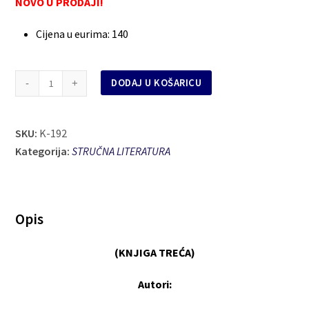
NOVO U PRODAJI!
Cijena u eurima
:
140
ZBIRKA
DODAJ U KOŠARICU
SUDSKIH
ODLUKA
SKU:
IZ
K-192
Kategorija:
KRIVIČNOPRAVNE
STRUČNA LITERATURA
MATERIJE
(KNJIGA
TREĆA)
Opis
količina
(KNJIGA TREĆA)
Autori: