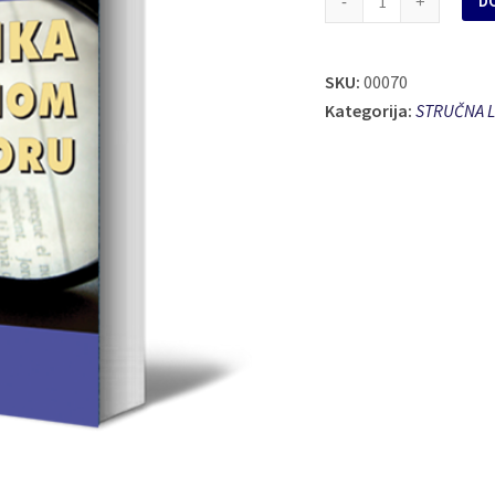
D
UČINKA
U
SKU:
JAVNOM
00070
Kategorija:
SEKTORU
STRUČNA L
količina