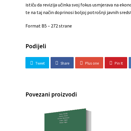
ističu da revizija učinka svoj fokus usmjerava na ekon
te na taj način doprinosi boljoj potrošnji javnih sr
Format B5 – 272 strane
Podijeli
Tweet
Share
Plus one
Pin It
Povezani proizvodi