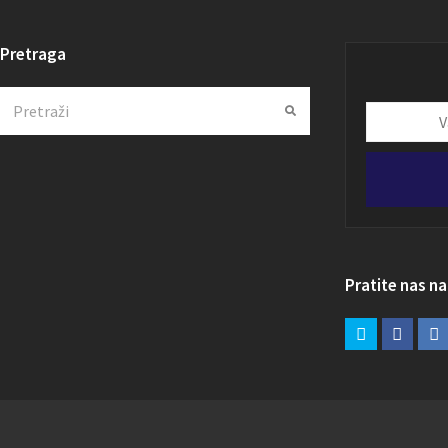
Pretraga
Search
Submit
Vaša
email
adresa
Pratite nas n