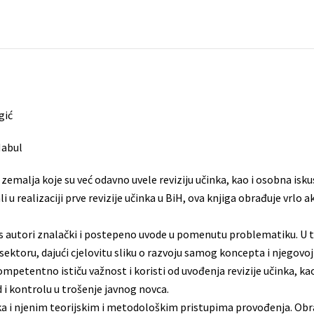
gić
 Habul
 zemalja koje su već odavno uvele reviziju učinka, kao i osobna iskus
li u realizaciji prve revizije učinka u BiH, ova knjiga obrađuje vrlo
as autori znalački i postepeno uvode u pomenutu problematiku. U 
ektoru, dajući cjelovitu sliku o razvoju samog koncepta i njegovoj 
ompetentno ističu važnost i koristi od uvođenja revizije učinka, k
 i kontrolu u trošenje javnog novca.
inka i njenim teorijskim i metodološkim pristupima provođenja. Obraz