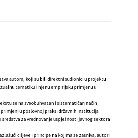
tva autora, koji su bili direktni sudionici u projektu
 aktualnu tematiku i njenu empirijsku primjenu u
tekstu se na sveobuhvatan i sistematičan način
primjeni u poslovnoj praksi državnih institucija.
ao sredstva za vrednovanje uspješnosti javnog sektora
lažući ciljeve i principe na kojima se zasniva, autori