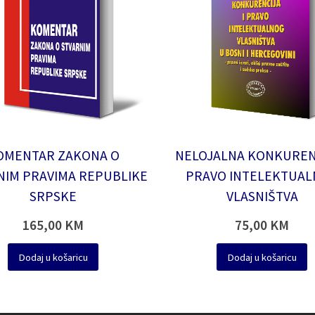
OMENTAR ZAKONA O
NELOJALNA KONKURENC
NIM PRAVIMA REPUBLIKE
PRAVO INTELEKTUA
SRPSKE
VLASNIŠTVA
165,00
KM
75,00
KM
Dodaj u košaricu
Dodaj u košaricu