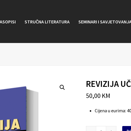
ASOPISI
STRUČNA LITERATURA
SEMINARI I SAVJETOVANJ
REVIZIJA U
50,00
KM
Cijena u eurima
:
4
REVIZIJA