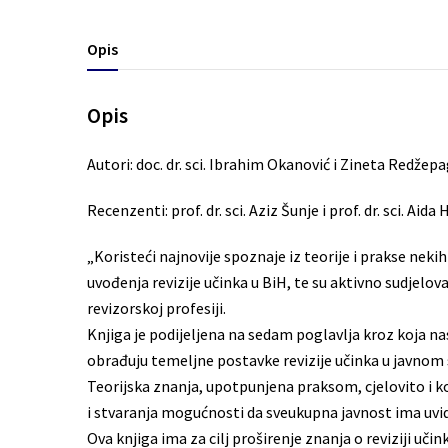
Opis
Opis
Autori: doc. dr. sci. Ibrahim Okanović i Zineta Redžepa
Recenzenti: prof. dr. sci. Aziz Šunje i prof. dr. sci. Aida
„Koristeći najnovije spoznaje iz teorije i prakse nekih
uvođenja revizije učinka u BiH, te su aktivno sudjelova
revizorskoj profesiji.
Knjiga je podijeljena na sedam poglavlja kroz koja n
obrađuju temeljne postavke revizije učinka u javnom s
Teorijska znanja, upotpunjena praksom, cjelovito i k
i stvaranja mogućnosti da sveukupna javnost ima uvid
Ova knjiga ima za cilj proširenje znanja o reviziji uč