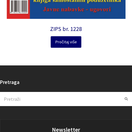
ZIPS br. 1228
Pročitaj više
Pretraga
Search
Su
Newsletter