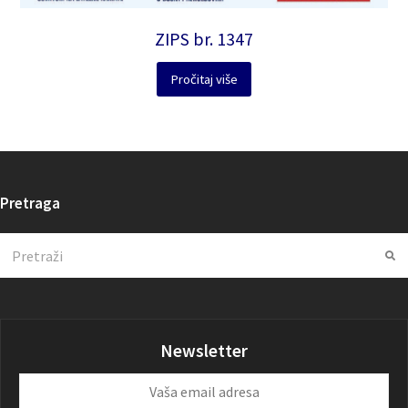
ZIPS br. 1347
Pročitaj više
Pretraga
Search
Su
Newsletter
Vaša
email