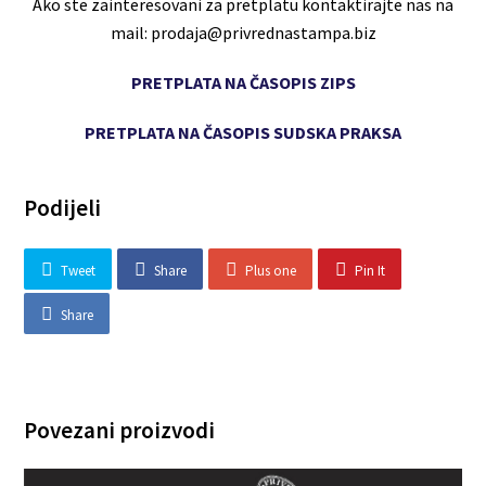
Ako ste zainteresovani za pretplatu kontaktirajte nas na
mail: prodaja@privrednastampa.biz
PRETPLATA NA ČASOPIS ZIPS
PRETPLATA NA ČASOPIS SUDSKA PRAKSA
Podijeli
Tweet
Share
Plus one
Pin It
Share
Povezani proizvodi