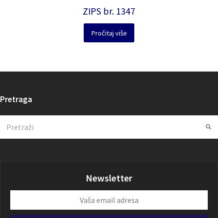
ZIPS br. 1347
Pročitaj više
Pretraga
Search
Su
Newsletter
Vaša
email