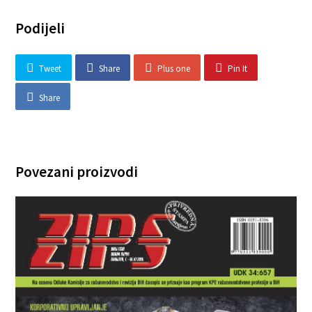
Podijeli
Tweet
Share
Plus one
Pin It
Share
Povezani proizvodi