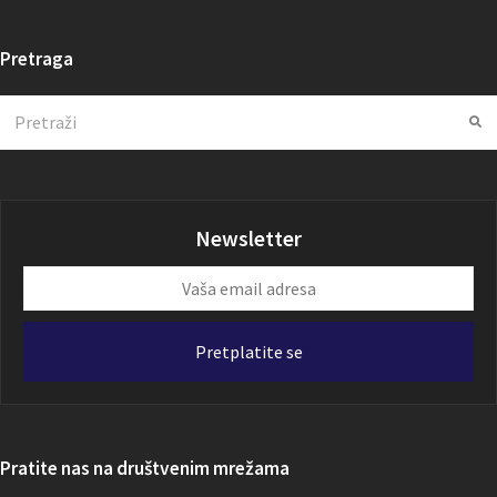
Pretraga
Search
Su
Newsletter
Vaša
email
adresa
Pretplatite se
Pratite nas na društvenim mrežama