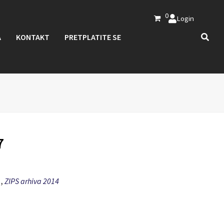
0
Login
A
KONTAKT
PRETPLATITE SE
7
a
,
ZIPS arhiva 2014