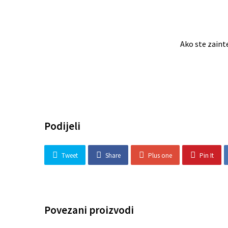
Ako ste zaint
Podijeli
Tweet
Share
Plus one
Pin It
Povezani proizvodi