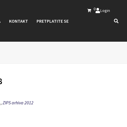
0
Login
A
KONTAKT
PRETPLATITE SE
8
a
,
ZIPS arhiva 2012