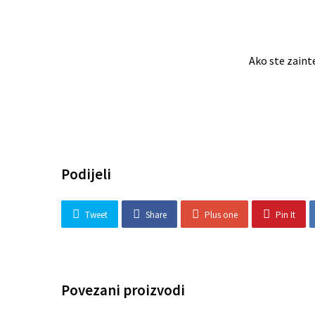
Ako ste zaint
Podijeli
Tweet
Share
Plus one
Pin It
Povezani proizvodi