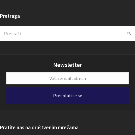
Pretraga
Search
Su
Newsletter
Vaša
email
adresa
Pretplatite se
Pratite nas na društvenim mrežama