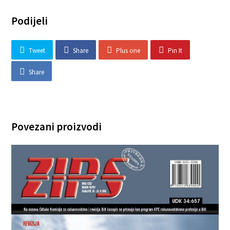
Podijeli
Tweet
Share
Plus one
Pin It
Share
Povezani proizvodi