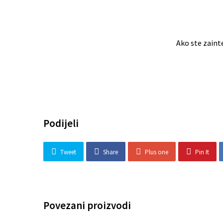
Ako ste zaint
Podijeli
Tweet
Share
Plus one
Pin It
Povezani proizvodi