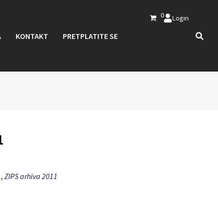
0
Login
A
KONTAKT
PRETPLATITE SE
1
a
,
ZIPS arhiva 2011