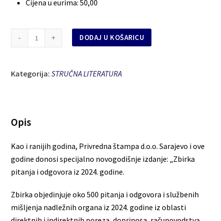
Cijena u eurima
:
50,00
ZBIRKA
DODAJ U KOŠARICU
PITANJA
I
Kategorija:
ODGOVORA
STRUČNA LITERATURA
IZ
2024.
količina
Opis
Kao i ranijih godina, Privredna štampa d.o.o. Sarajevo i ove
godine donosi specijalno novogodišnje izdanje: „Zbirka
pitanja i odgovora iz 2024. godine.
Zbirka objedinjuje oko 500 pitanja i odgovora i službenih
mišljenja nadležnih organa iz 2024. godine iz oblasti
direktnih i indirektnih poreza, doprinosa, računovodstva,