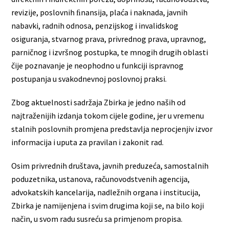
revizije, poslovnih ﬁnansija, plaća i naknada, javnih
nabavki, radnih odnosa, penzijskog i invalidskog
osiguranja, stvarnog prava, privrednog prava, upravnog,
parničnog i izvršnog postupka, te mnogih drugih oblasti
čije poznavanje je neophodno u funkciji ispravnog
postupanja u svakodnevnoj poslovnoj praksi.
Zbog aktuelnosti sadržaja Zbirka je jedno naših od
najtraženijih izdanja tokom cijele godine, jer u vremenu
stalnih poslovnih promjena predstavlja neprocjenjiv izvor
informacija i uputa za pravilan i zakonit rad.
Osim privrednih društava, javnih preduzeća, samostalnih
poduzetnika, ustanova, računovodstvenih agencija,
advokatskih kancelarija, nadležnih organa i institucija,
Zbirka je namijenjena i svim drugima koji se, na bilo koji
način, u svom radu susreću sa primjenom propisa.