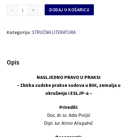
NASLJEDNO
DODAJ U KOŠARICU
PRAVO
U
Kategorija:
PRAKSI
STRUČNA LITERATURA
količina
Opis
NASLJEDNO PRAVO U PRAKSI
– Zbirka sudske prakse sudova u BiH, zemalja u
okruženju i ESLJP-a –
Priredili:
Doc. dr. sc. Adis Poljić
Dipl. iur. Almir Alispahić