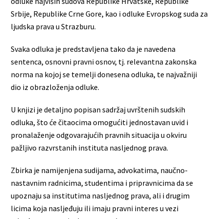
odluke najviših sudova Republike Hrvatske, Republike
Srbije, Republike Crne Gore, kao i odluke Evropskog suda za
ljudska prava u Strazburu.
Svaka odluka je predstavljena tako da je navedena
sentenca, osnovni pravni osnov, tj. relevantna zakonska
norma na kojoj se temelji donesena odluka, te najvažniji
dio iz obrazloženja odluke.
U knjizi je detaljno popisan sadržaj uvrštenih sudskih
odluka, što će čitaocima omogućiti jednostavan uvid i
pronalaženje odgovarajućih pravnih situacija u okviru
pažljivo razvrstanih instituta nasljednog prava.
Zbirka je namijenjena sudijama, advokatima, naučno-
nastavnim radnicima, studentima i pripravnicima da se
upoznaju sa institutima nasljednog prava, ali i drugim
licima koja nasljeđuju ili imaju pravni interes u vezi