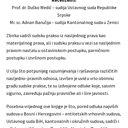
Recenzenti:
Prof. dr. Duško Medić – sudija Ustavnog suda Republike
Srpske
Mr. sc. Adnan Baručija – sudija Kantonalnog suda u Zenici
Zbirka sadrži sudsku praksu iz nasljednog prava kao
materijalnog prava, ali i sudsku praksu u vezi sa nasljednim
pravom nastalu u ostavinskom postupku, parničnom
postupku i izvršnom postupku.
U cilju što potpunijeg razumijevanja i rješavanja različitih
nasljedno-pravnih odnosa, izvršen je uvid u vrlo obimnu
građu sudske prakse, te su izdvojene odluke koje, sasvim
sigurno, zavređuju pažnju pravničke ali i šire javnosti.
Posebna vrijednog ove knjige je što, pored odluka najviših
sudova u Bosni i Hercegovini – entitetskih vrhovnih sudova,
Ustavnog suda BiH, kantonalnih i okružnih sudova, sadrži i