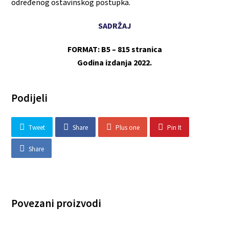
određenog ostavinskog postupka.
SADRŽAJ
FORMAT: B5 – 815 stranica
Godina izdanja 2022.
Podijeli
Tweet
Share
Plus one
Pin It
Share
Povezani proizvodi