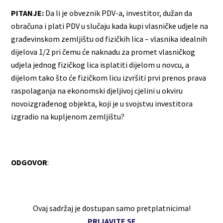
PITANJE:
Da li je obveznik PDV-a, investitor, dužan da
obračuna i plati PDV u slučaju kada kupi vlasničke udjele na
građevinskom zemljištu od fizičkih lica – vlasnika idealnih
dijelova 1/2 pri čemu će naknadu za promet vlasničkog
udjela jednog fizičkog lica isplatiti dijelom u novcu, a
dijelom tako što će fizičkom licu izvršiti prvi prenos prava
raspolaganja na ekonomski djeljivoj cjelini u okviru
novoizgrađenog objekta, koji je u svojstvu investitora
izgradio na kupljenom zemljištu?
ODGOVOR
:
Ovaj sadržaj je dostupan samo pretplatnicima!
PRIJAVITE SE