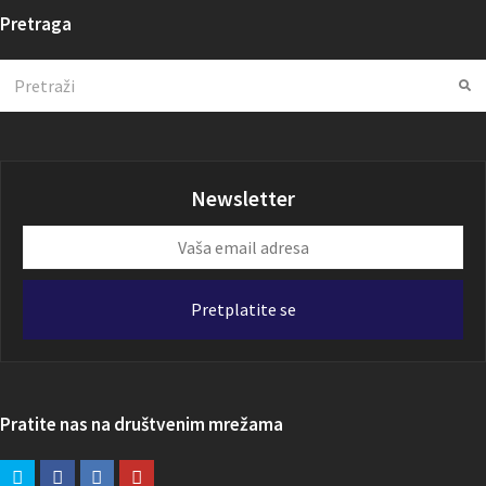
Pretraga
Search
Su
Newsletter
Vaša
email
adresa
Pretplatite se
Pratite nas na društvenim mrežama