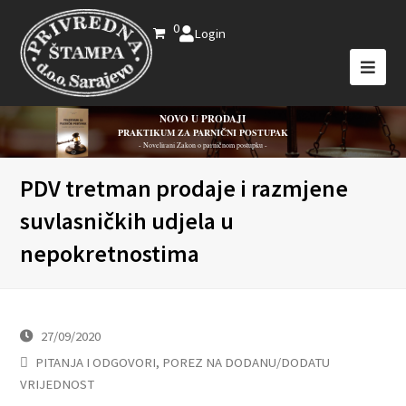
0
Login
NOVO U PRODAJI
PRAKTIKUM ZA PARNIČNI POSTUPAK
- Novelirani Zakon o parničnom postupku -
PDV tretman prodaje i razmjene
suvlasničkih udjela u
nepokretnostima
27/09/2020
PITANJA I ODGOVORI
,
POREZ NA DODANU/DODATU
VRIJEDNOST