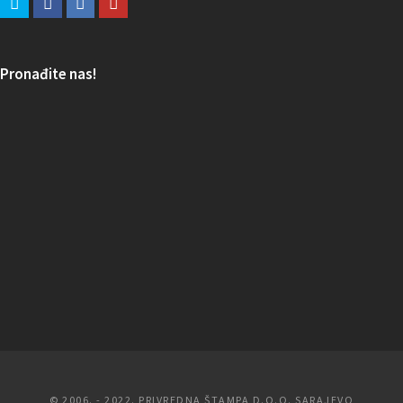
Pronađite nas!
© 2006. - 2022. PRIVREDNA ŠTAMPA D.O.O. SARAJEVO