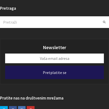
Pretraga
Search
Su
Newsletter
Vaša
email
adresa
Pretplatite se
Pratite nas na društvenim mrežama