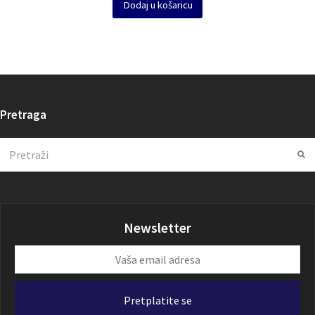
Dodaj u košaricu
Pretraga
Search
Su
Newsletter
Vaša
email
adresa
Pretplatite se