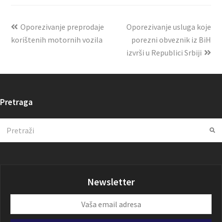
Oporezivanje preprodaje
Oporezivanje usluga koje
korištenih motornih vozila
porezni obveznik iz BiH
izvrši u Republici Srbiji
Pretraga
Search
Su
Newsletter
Vaša
email