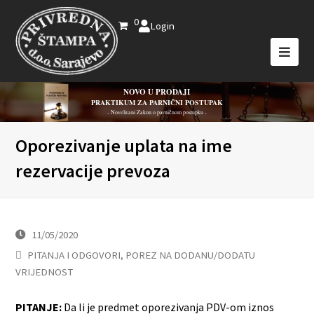
0
Login
NOVO U PRODAJI
PRAKTIKUM ZA PARNIČNI POSTUPAK
- Novelirani Zakon o parničnom postupku -
Oporezivanje uplata na ime
rezervacije prevoza
11/05/2020
PITANJA I ODGOVORI
,
POREZ NA DODANU/DODATU
VRIJEDNOST
PITANJE:
Da li je predmet oporezivanja PDV-om iznos