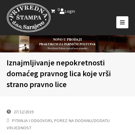
0
Login
NOVO U PRODAJI
PRAKTIKUM ZA PARNIČNI POSTUPAK
- Novelirani Zakon o parničnom postupku -
Iznajmljivanje nepokretnosti
domaćeg pravnog lica koje vrši
strano pravno lice
27/12/2019
PITANJA I ODGOVORI
,
POREZ NA DODANU/DODATU
VRIJEDNOST