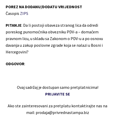
POREZ NA DODANU/DODATU VRIJEDNOST
Časopis
ZIPS
PITANJE
: Da li postoji obaveza stranog lica da odredi
poreskog punomoćnika obvezniku PDV-a – domaćem
pravnom licu, u skladu sa Zakonom o PDV-u a po osnovu
davanja u zakup poslovne zgrade koja se nalazi u Bosni i
Hercegovini?
ODGOVOR
:
Ovaj sadržaj je dostupan samo pretplatnicima!
PRIJAVITE SE
Ako ste zainteresovani za pretplatu kontaktirajte nas na
mail: prodaja@privrednastampa.biz