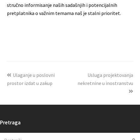
stručno informisanje naših sadašnjih i potencijalnih
pretplatnika o važnim temama naš je stalni prioritet.
Ulaganje u poslovni
Usluga projektovanja
prostor izdat u zakup
nekretnine u inostranstvu
Pretraga
Search
Su