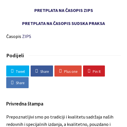
PRETPLATA NA ČASOPIS ZIPS
PRETPLATA NA ČASOPIS SUDSKA PRAKSA
Časopis
ZIPS
Podijeli
Tweet
Share
Plus one
Pin It
Share
Privredna štampa
Prepoznatljivi smo po tradiciji i kvalitetu sadržaja naših
redovnih i specijalnih izdanja, a kvalitetno, pouzdano i